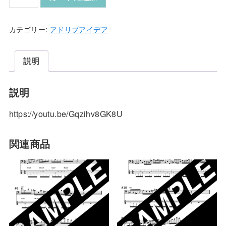
Tone
Scale
Licks
カテゴリー:
アドリブアイデア
1~4
個
説明
説明
https://youtu.be/Gqzihv8GK8U
関連商品